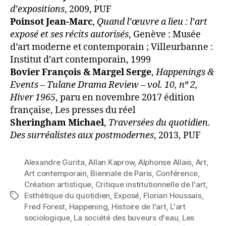
d’expositions
, 2009, PUF
Poinsot Jean-Marc
,
Quand l’œuvre a lieu : l’art
exposé et ses récits autorisés
, Genève : Musée
d’art moderne et contemporain ; Villeurbanne :
Institut d’art contemporain, 1999
Bovier François & Margel Serge
,
Happenings &
Events – Tulane Drama Review – vol. 10, nº 2,
Hiver 1965
, paru en novembre 2017 édition
française, Les presses du réel
Sheringham Michael
,
Traversées du quotidien.
Des surréalistes aux postmodernes
, 2013, PUF
Alexandre Gurita
,
Allan Kaprow
,
Alphonse Allais
,
Art
,
Art contemporain
,
Biennale de Paris
,
Conférence
,
Création artistique
,
Critique institutionnelle de l'art
,
Esthétique du quotidien
,
Exposé
,
Florian Houssais
,
Étiquettes
Fred Forest
,
Happening
,
Histoire de l'art
,
L'art
sociologique
,
La société des buveurs d'eau
,
Les