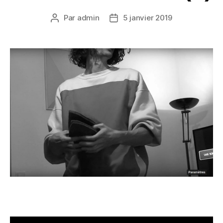
Par
admin
5 janvier 2019
Auteur
Date
de
de
l’article
l’article