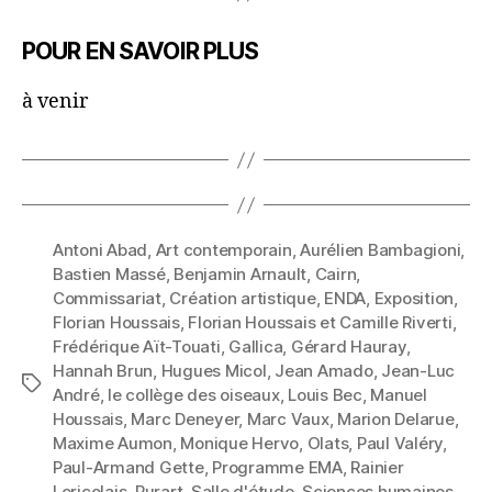
POUR EN SAVOIR PLUS
à venir
Antoni Abad
,
Art contemporain
,
Aurélien Bambagioni
,
Bastien Massé
,
Benjamin Arnault
,
Cairn
,
Commissariat
,
Création artistique
,
ENDA
,
Exposition
,
Florian Houssais
,
Florian Houssais et Camille Riverti
,
Frédérique Aït-Touati
,
Gallica
,
Gérard Hauray
,
Hannah Brun
,
Hugues Micol
,
Jean Amado
,
Jean-Luc
Étiquettes
André
,
le collège des oiseaux
,
Louis Bec
,
Manuel
Houssais
,
Marc Deneyer
,
Marc Vaux
,
Marion Delarue
,
Maxime Aumon
,
Monique Hervo
,
Olats
,
Paul Valéry
,
Paul-Armand Gette
,
Programme EMA
,
Rainier
Lericolais
,
Rurart
,
Salle d'étude
,
Sciences humaines