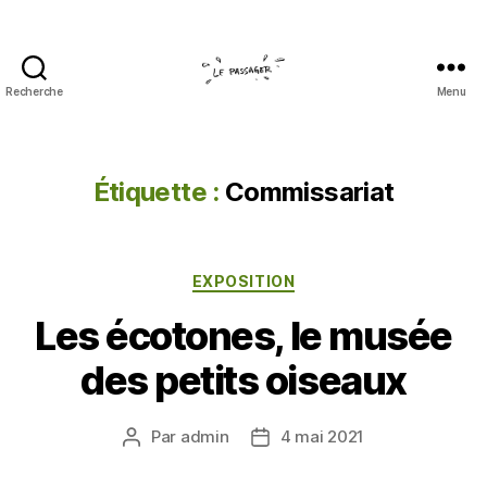
Recherche
Menu
Le
passager
Étiquette :
Commissariat
Catégories
EXPOSITION
Les écotones, le musée
des petits oiseaux
Par
admin
4 mai 2021
Auteur
Date
de
de
l’article
l’article